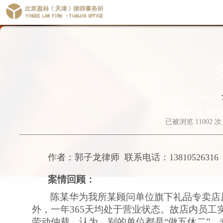
全国免费
已被浏览
11002
次
作者：郭子龙律师
联系电话：
13810526316
案情回顾：
陈某华为我所某顾问单位旗下礼品专卖店
外，一年
365
天均处于营业状态。故店内员工
劳动仲裁，认为，别的单位都是“做五休二”