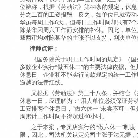
位辩称，根据《劳动法》第
44
条的规定，休息
分之二百的工资报酬。反之，如单位已就劳动
华虽每周工作
6
天，但每日工作时间却只有
7
个
陈某华因周六工作而安排的补休。因此，单位
裁两审均对陈某华的主张予以支持，判决单位
律师点评：
《国务院关于职工工作时间的规定》（国
多数企业实行“做五休二”的主要法律依据。
休息日。企业和不能实行前款规定的统一工作
逾越的法律红线。
又根据《劳动法》第三十八条，并结合《
休息一日，应理解为：“用人单位必须保证劳
工安排两个休息日，“做六休一”未尝不可。
周累计工作时间不得超过
40
小时。
之于本案，专卖店实行的“做六休一”制度
限，因此，司法机关认定公司主张于法无据，